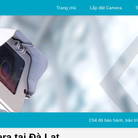
Trang chủ
Lắp đặt Camera
S
Chế độ bảo hành, bảo trì
ra tại Đà Lạt